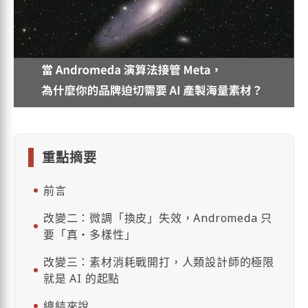
重點摘要
前言
改變二：微調「換皮」失效，Andromeda 只
要「真・多樣性」
改變三：素材消耗戰開打，人類設計師的極限
就是 AI 的起點
總結來說