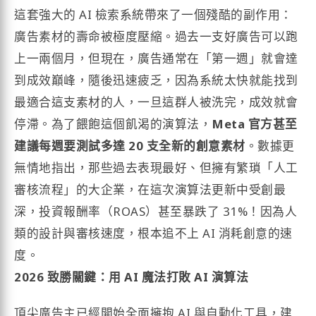
這套強大的 AI 檢索系統帶來了一個殘酷的副作用：
廣告素材的壽命被極度壓縮。過去一支好廣告可以跑
上一兩個月，但現在，廣告通常在「第一週」就會達
到成效巔峰，隨後迅速疲乏，因為系統太快就能找到
最適合這支素材的人，一旦這群人被洗完，成效就會
停滯。為了餵飽這個飢渴的演算法，
Meta 官方甚至
建議每週要測試多達 20 支全新的創意素材
。數據更
無情地指出，那些過去表現最好、但擁有繁瑣「人工
審核流程」的大企業，在這次演算法更新中受創最
深，投資報酬率（ROAS）甚至暴跌了 31%！因為人
類的設計與審核速度，根本追不上 AI 消耗創意的速
度。
2026 致勝關鍵：用 AI 魔法打敗 AI 演算法
頂尖廣告主已經開始全面擁抱 AI 與自動化工具，建